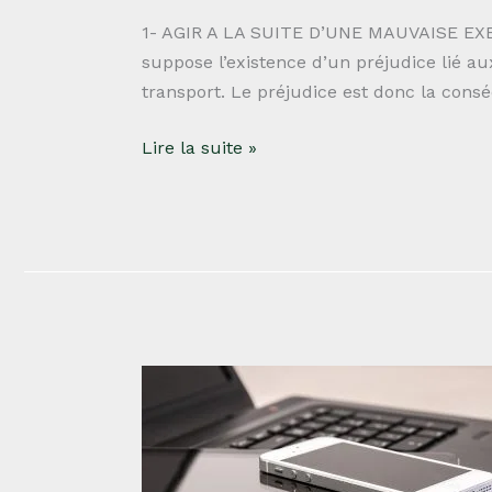
1- AGIR A LA SUITE D’UNE MAUVAISE EX
suppose l’existence d’un préjudice lié a
transport. Le préjudice est donc la cons
Lire la suite »
La
responsabilité
d’une
plateforme