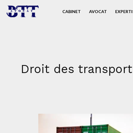
Aller
CABINET
AVOCAT
EXPERTI
au
contenu
Droit des transport
La
responsabilité