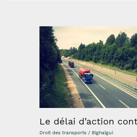
Le
délai
d’action
contre
le
transporteur
routier
de
marchandises
Le délai d’action con
Droit des transports
/
Bighaïgui