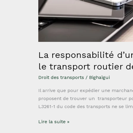
numérique
de
mise
en
relation
dans
le
La responsabilité d’
transport
le transport routier 
routier
de
Droit des transports
/
Bighaïgui
marchandises.
Il arrive que pour expédier une marchan
proposent de trouver un transporteur pour l
L3261-1 du code des transports ne se limi
Lire la suite »